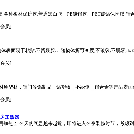
,各种板材保护膜,普通黑白膜、PE镀铝膜、PET镀铝保护膜.铝
通会员]
体表面易于粘贴,不留残胶: a.随物体折弯90度,不破裂,不脱落; 
通会员]
等材质型材，铝门等铝制品，铝塑板，不绣钢，铝合金等产品表
通会员]
伽房加热器
房加热器 冬天的气息越来越近，即将进入冬季装修时节，考虑