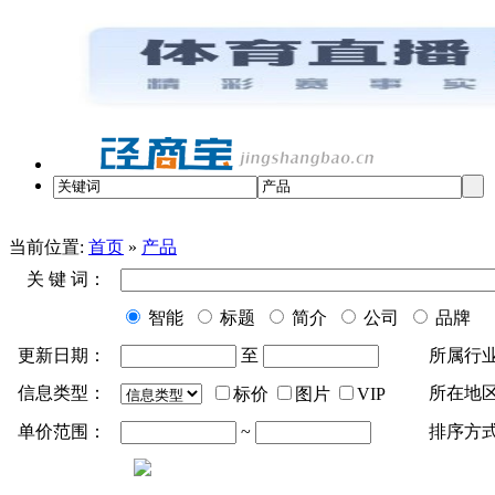
当前位置:
首页
»
产品
关 键 词：
智能
标题
简介
公司
品牌
更新日期：
至
所属行
信息类型：
所在地
标价
图片
VIP
单价范围：
~
排序方