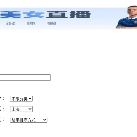
业：
区：
式：